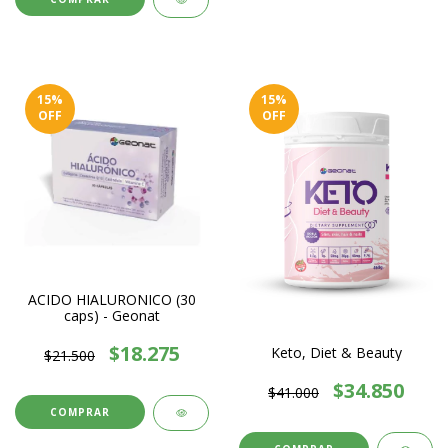
15
%
15
%
OFF
OFF
ACIDO HIALURONICO (30
caps) - Geonat
$18.275
Keto, Diet & Beauty
$21.500
$34.850
$41.000