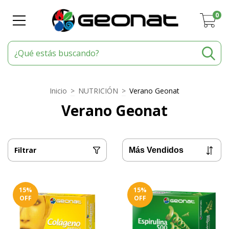
0
Inicio
>
NUTRICIÓN
>
Verano Geonat
Verano Geonat
Filtrar
15
%
15
%
OFF
OFF