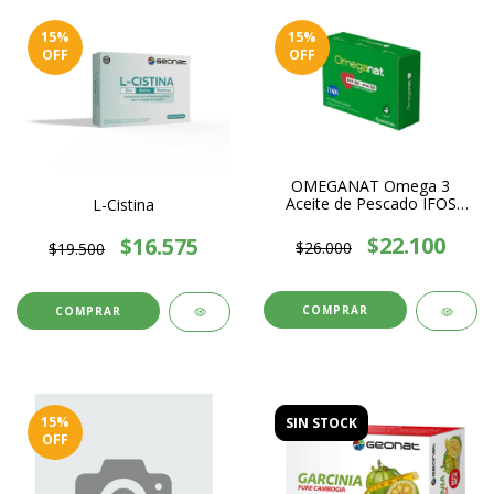
15
%
15
%
OFF
OFF
OMEGANAT Omega 3
Aceite de Pescado IFOS
L-Cistina
EPA180/DHA120 - 60
Cápsulas Blandas
$22.100
$16.575
$26.000
$19.500
15
%
SIN STOCK
OFF