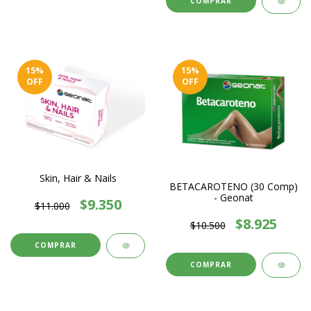
15
%
15
%
OFF
OFF
Skin, Hair & Nails
BETACAROTENO (30 Comp)
- Geonat
$9.350
$11.000
$8.925
$10.500