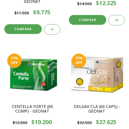
GEONAT
$12.325
$14.500
$9.775
$11.500
15
%
15
%
OFF
OFF
CENTELLA FORTE (60
DELGAX CLA (60 CAPS) -
COMP) - GEONAT
GEONAT
$10.200
$27.625
$12.000
$32.500