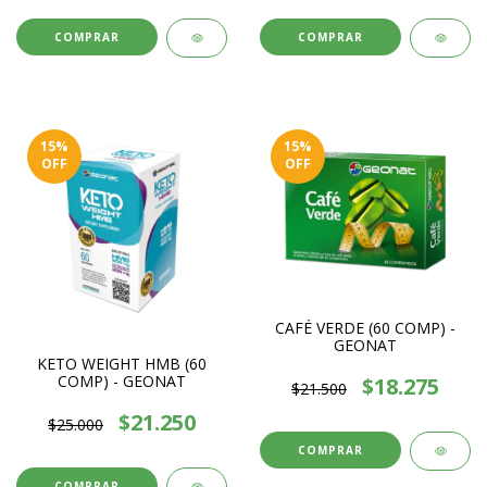
15
%
15
%
OFF
OFF
CAFÉ VERDE (60 COMP) -
GEONAT
KETO WEIGHT HMB (60
COMP) - GEONAT
$18.275
$21.500
$21.250
$25.000