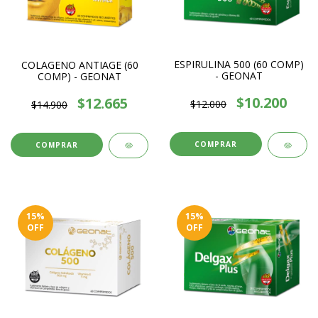
ESPIRULINA 500 (60 COMP)
COLAGENO ANTIAGE (60
- GEONAT
COMP) - GEONAT
$10.200
$12.665
$12.000
$14.900
15
%
15
%
OFF
OFF