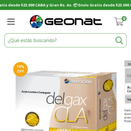
0
15
%
OFF