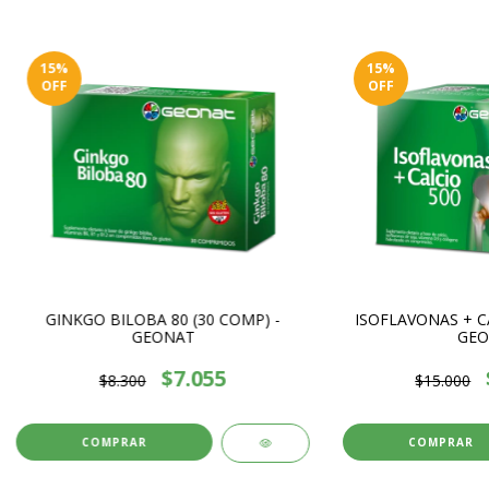
15
%
15
%
OFF
OFF
GINKGO BILOBA 80 (30 COMP) -
ISOFLAVONAS + CA
GEONAT
GEO
$7.055
$8.300
$15.000