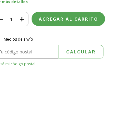
r más detalles
regas para el CP:
CAMBIAR CP
Medios de envío
CALCULAR
sé mi código postal