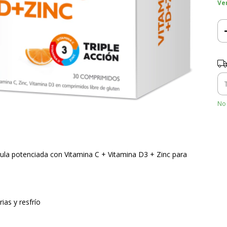
Ve
Ent
No 
ula potenciada con Vitamina C + Vitamina D3 + Zinc para
ias y resfrío