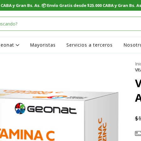
Geonat
Mayoristas
Servicios a terceros
Nosotr
Ini
Vi
V
$1