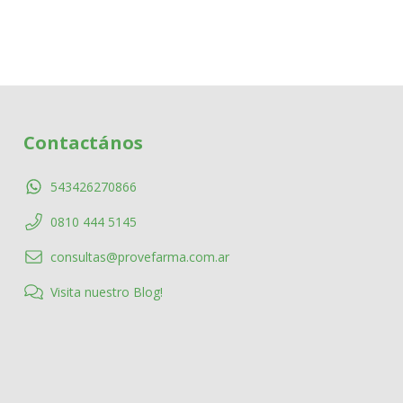
Contactános
543426270866
0810 444 5145
consultas@provefarma.com.ar
Visita nuestro Blog!