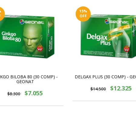
%
15
%
F
OFF
KGO BILOBA 80 (30 COMP) -
DELGAX PLUS (30 COMP) - G
GEONAT
$12.325
$14.500
$7.055
$8.300