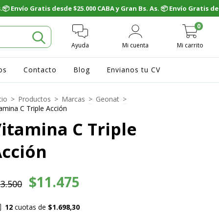
0
Ayuda
Mi cuenta
Mi carrito
os
Contacto
Blog
Envianos tu CV
cio
>
Productos
>
Marcas
>
Geonat
>
tamina C Triple Acción
itamina C Triple
Acción
$11.475
3.500
12
cuotas de
$1.698,30