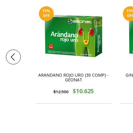
15
%
15
OFF
OF
(30 COMP) -
ARANDANO ROJO URO (30 COMP) -
GIN
GEONAT
715
$10.625
$12.500