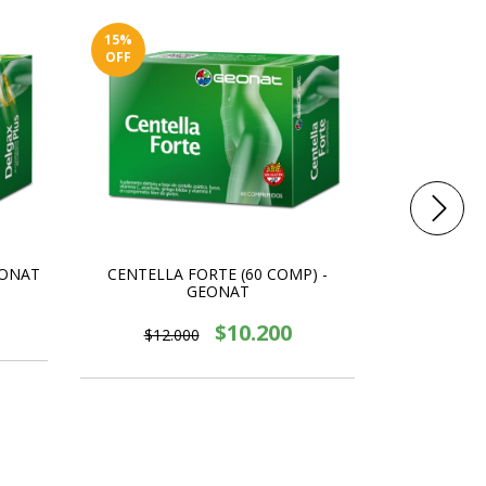
15
%
15
%
OFF
OFF
EONAT
CENTELLA FORTE (60 COMP) -
GEONAT
PROPOLE
$10.200
$12.000
$8.