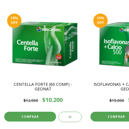
15
%
15
%
OFF
OFF
CENTELLA FORTE (60 COMP) -
ISOFLAVONAS + CA
GEONAT
GEO
$10.200
$12.000
$15.000