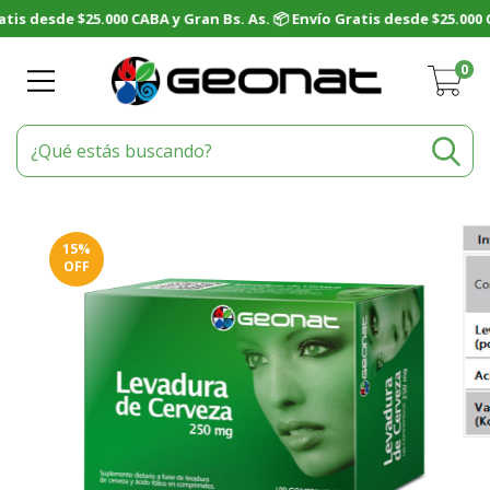
0
15
%
OFF