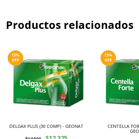
Productos relacionados
15
%
15
%
OFF
OFF
DELGAX PLUS (30 COMP) - GEONAT
CENTELLA FORT
GEO
$12.325
$14.500