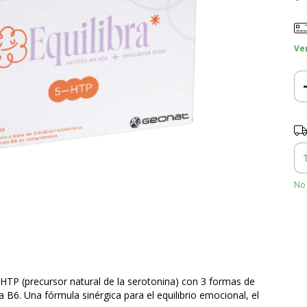
Ve
Ent
No 
TP (precursor natural de la serotonina) con 3 formas de
a B6. Una fórmula sinérgica para el equilibrio emocional, el