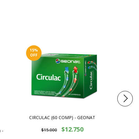
15
%
15
%
OFF
OFF
DELGAX PLU
CIRCULAC (60 COMP) - GEONAT
$12.750
$14.
$15.000
 -