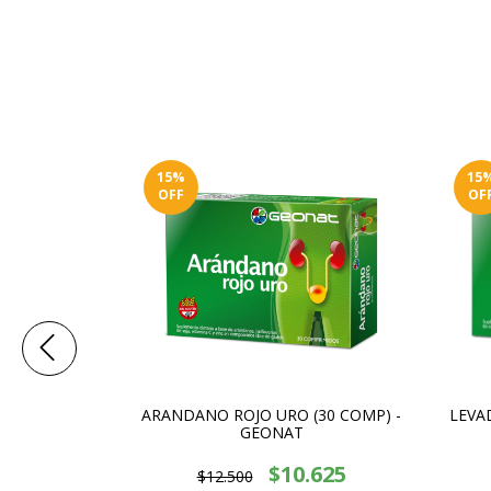
15
%
15
OFF
OF
40 COMP) -
ARANDANO ROJO URO (30 COMP) -
LEVA
GEONAT
885
$10.625
$12.500