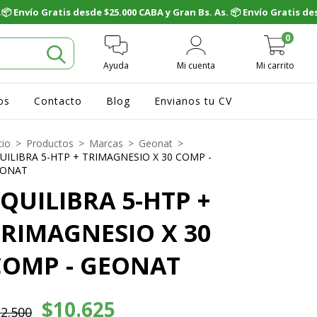
0
Ayuda
Mi cuenta
Mi carrito
os
Contacto
Blog
Envianos tu CV
cio
>
Productos
>
Marcas
>
Geonat
>
UILIBRA 5-HTP + TRIMAGNESIO X 30 COMP -
EONAT
QUILIBRA 5-HTP +
TRIMAGNESIO X 30
COMP - GEONAT
$10.625
2.500