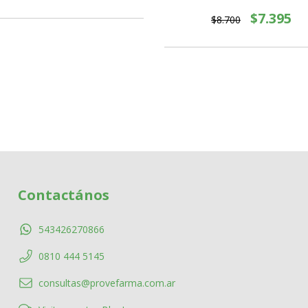
$7.395
$8.700
Contactános
543426270866
0810 444 5145
consultas@provefarma.com.ar