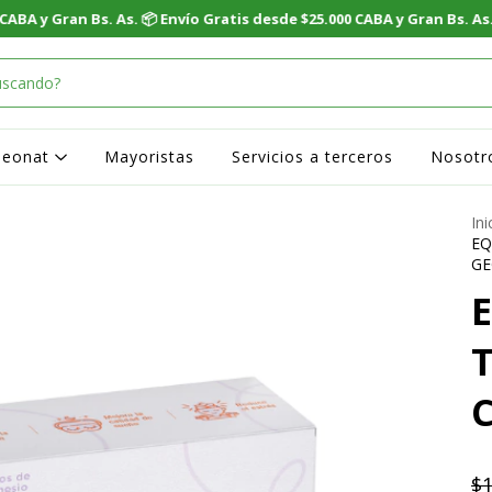
Geonat
Mayoristas
Servicios a terceros
Nosotr
Ini
EQ
G
E
$1