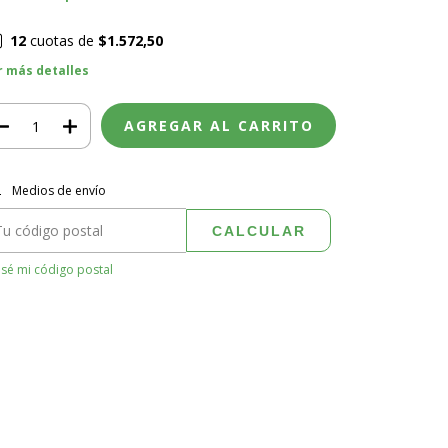
12
cuotas de
$1.572,50
r más detalles
regas para el CP:
CAMBIAR CP
Medios de envío
CALCULAR
sé mi código postal